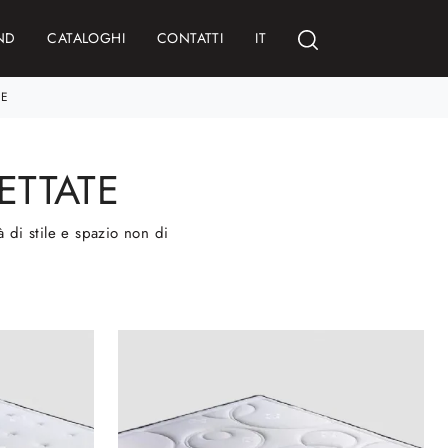
ND
CATALOGHI
CONTATTI
IT
TE
ETTATE
à di stile e spazio non di