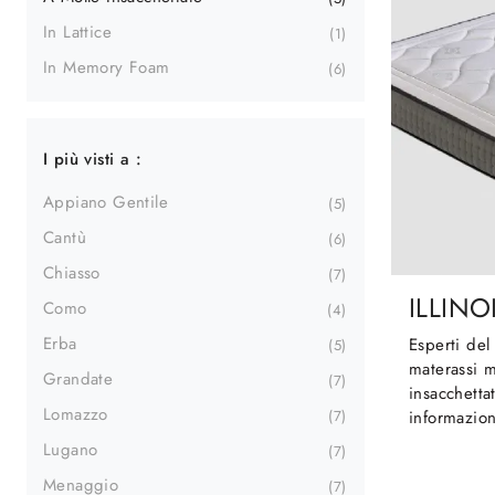
In Lattice
1
In Memory Foam
6
I più visti a :
Appiano Gentile
5
Cantù
6
Chiasso
7
ILLINO
Como
4
Erba
Esperti del
5
materassi m
Grandate
7
insacchettat
Lomazzo
7
informazioni
Lugano
7
Menaggio
7