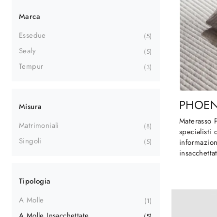
Marca
Essedue
5
Sealy
5
Tempur
3
PHOEN
Misura
Materasso 
Matrimoniali
8
specialisti
Singoli
5
informazion
insacchettat
Tipologia
A Molle
1
A Molle Insacchettate
5