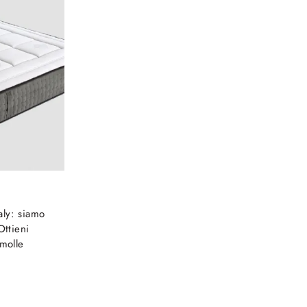
aly: siamo
Ottieni
 molle