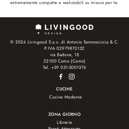
estremamente compatte e realizzabili su misura per te.
® 2026 Livingood S.a.s. di Antonio Sammaciccia & C.
P.IVA 02979870132
via Badone, 18
22100 Como (Como)
Tel. +39 031-5001376
CUCINE
Cucine Moderne
ZONA GIORNO
Librerie
Pareti Attrezzate