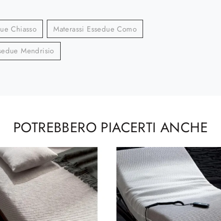
due Chiasso
Materassi Essedue Como
ssedue Mendrisio
POTREBBERO PIACERTI ANCHE