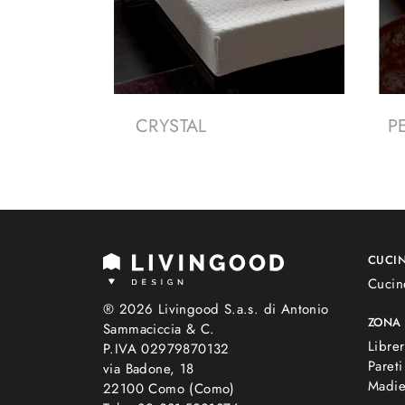
CRYSTAL
P
CUCI
Cucin
® 2026 Livingood S.a.s. di Antonio
ZONA
Sammaciccia & C.
Librer
P.IVA 02979870132
Pareti
via Badone, 18
Madi
22100 Como (Como)