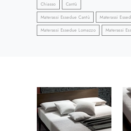
Chiasso
Cantù
Materassi Essedue Cantù
Materassi Esse
Materassi Essedue Lomazzo
Materassi E