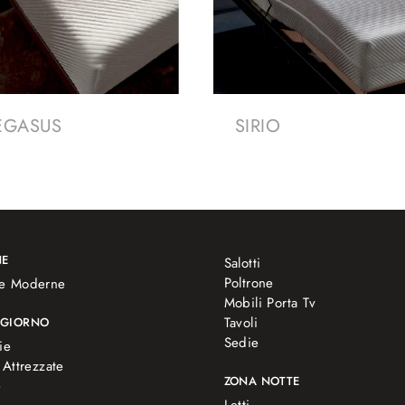
EGASUS
SIRIO
NE
Salotti
Poltrone
e Moderne
Mobili Porta Tv
Tavoli
 GIORNO
Sedie
ie
 Attrezzate
ZONA NOTTE
e