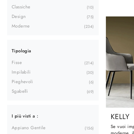
Classiche
10
Design
75
Moderne
234
Tipologia
Fisse
214
Impilabili
30
Pieghevoli
6
Sgabelli
69
KELLY
I più visti a :
Se vuoi im
Appiano Gentile
156
moderne, il