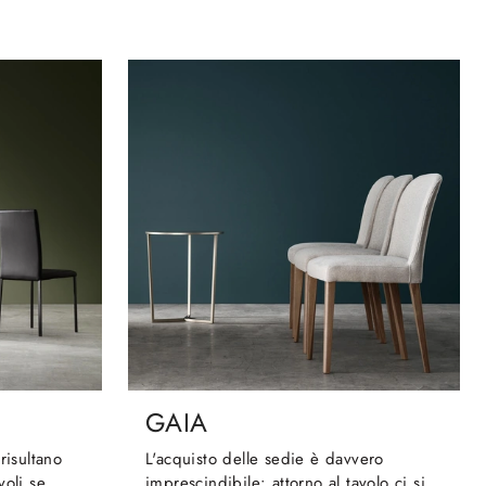
GAIA
risultano
L'acquisto delle sedie è davvero
voli se
imprescindibile: attorno al tavolo ci si