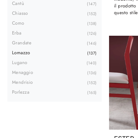
Cantù
147
il prodotto
questo stile
Chiasso
152
Como
138
Erba
126
Grandate
146
Lomazzo
137
Lugano
140
Menaggio
136
Mendrisio
152
Porlezza
165