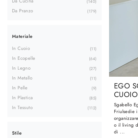
Da Cucina
140
Da Pranzo
179
Materiale
In Cuoio
11
In Ecopelle
64
In Legno
27
In Metallo
11
EGO S
In Pelle
9
CUOIO
In Plastica
85
Sgabello E
In Tessuto
112
Friulsedie 
organizzar
o il living
di ...
Stile