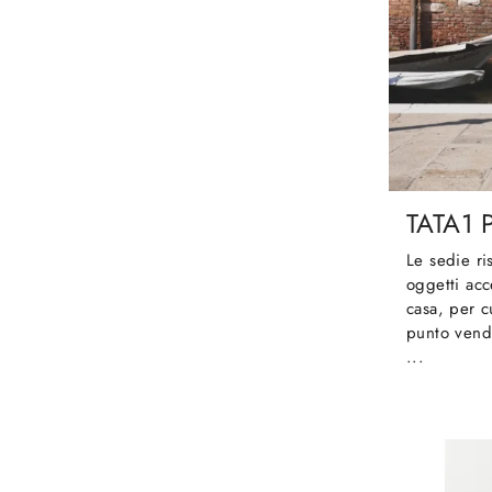
TATA1 
Le sedie ri
oggetti acc
casa, per c
punto vend
...