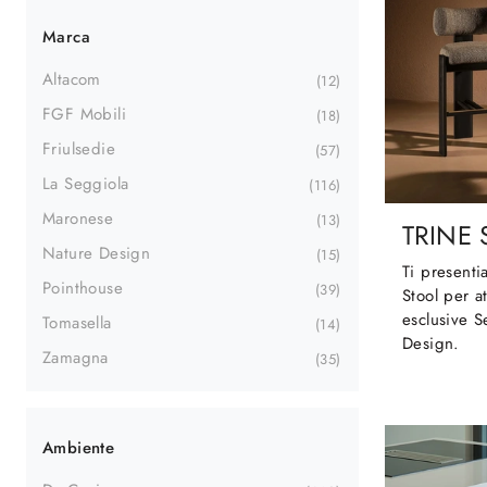
Marca
Altacom
12
FGF Mobili
18
Friulsedie
57
La Seggiola
116
Maronese
13
TRINE
Nature Design
15
Ti presenti
Pointhouse
39
Stool per a
esclusive S
Tomasella
14
Design.
Zamagna
35
Ambiente