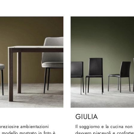
GIULIA
preziosire ambientazioni
Il soggiorno e la cucina non 
 modello mostrato in foto è
davvero piacevoli e conforte