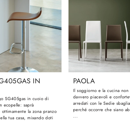
G405GAS IN
PAOLA
Il soggiorno e la cucina non
davvero piacevoli e conforte
go SG405gas in cuoio di
arredati con le Sedie sbagli
in ecopelle: saprà
perché occorre che siano ab
e ottimamente la zona pranzo
...
 della tua casa, mixando doti