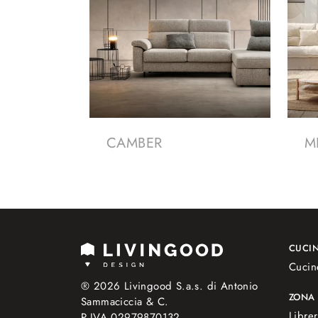
CAMBER
M
CUCI
Cucin
® 2026 Livingood S.a.s. di Antonio
ZONA
Sammaciccia & C.
Librer
P.IVA 02979870132