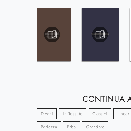
CONTINUA A
Divani
In Tessuto
Classici
Lineari
Porlezza
Erba
Grandate