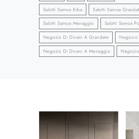
Salotti Samoa Erba
Salotti Samoa Granda
Salotti Samoa Menaggio
Salotti Samoa Po
Negozio Di Divani A Grandate
Negozio 
Negozio Di Divani A Menaggio
Negozio 