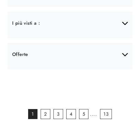
I più visti a :
Offerte
1
2
3
4
5
....
13