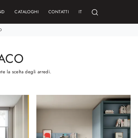
ND
CATALOGHI
CONTATTI
IT
O
PACO
te la scelta degli arredi.