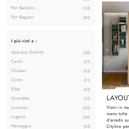
Per Bambini
33
Per Ragazzi
86
I più visti a :
Appiano Gentile
58
Cantù
57
Chiasso
53
Como
51
Erba
62
LAYOU
Grandate
51
Vieni in ne
Lomazzo
50
mano tutte 
Lugano
54
d'arredo s
Menaggio
Cityline pe
65