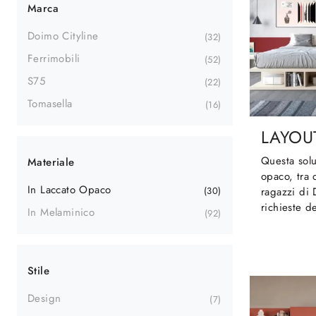
Marca
Doimo Cityline
32
Ferrimobili
52
S75
22
Tomasella
16
LAYOU
Questa solu
Materiale
opaco, tra 
In Laccato Opaco
30
ragazzi di 
richieste de
In Melaminico
92
Stile
Design
7