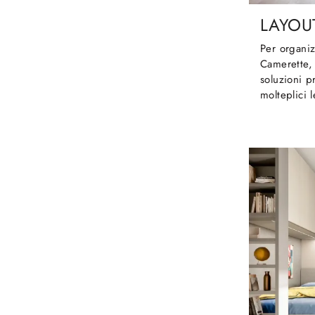
LAYOU
Per organi
Camerette, 
soluzioni pr
molteplici le