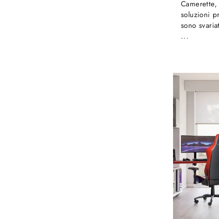
Camerette,
soluzioni p
sono svariat
...