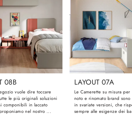
T 08B
LAYOUT 07A
egozio vuole dire toccare
Le Camerette su misura per 
tte le più originali soluzioni
noto e rinomato brand sono 
 componibili in laccato
in svariate versioni, che ri
proponiamo nel nostro ...
sempre alle esigenze dei ba