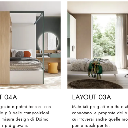
T 04A
LAYOUT 03A
gozio e potrai toccare con
Materiali pregiati e pitture a
le più belle composizioni
connotano le proposte del b
u misura design di Doimo
cui troverai anche quelle m
r i più giovani.
ponte ideali per te.