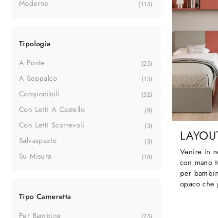
Moderne
115
Tipologia
A Ponte
25
A Soppalco
13
Componibili
52
Con Letti A Castello
8
Con Letti Scorrevoli
3
LAYOU
Salvaspazio
3
Venire in n
Su Misura
18
con mano tu
per bambini
opaco che 
Tipo Cameretta
Per Bambine
25