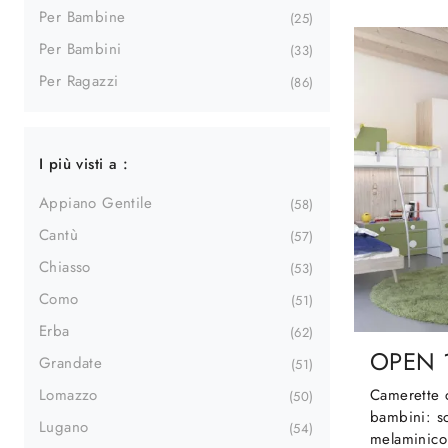
Per Bambine
25
Per Bambini
33
Per Ragazzi
86
I più visti a :
Appiano Gentile
58
Cantù
57
Chiasso
53
Como
51
Erba
62
OPEN 
Grandate
51
Camerette c
Lomazzo
50
bambini: sc
Lugano
54
melaminico