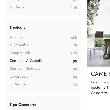
Moderne
115
Tipologia
A Ponte
25
A Soppalco
13
Componibili
52
Con Letti A Castello
8
Con Letti Scorrevoli
3
CAMER
Salvaspazio
3
Le più orig
Su Misura
18
moderne ti 
Cameretta 1
Tipo Cameretta