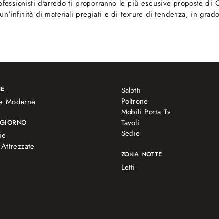
rofessionisti d'arredo ti proporranno le più esclusive proposte di
mo un'infinità di materiali pregiati e di texture di tendenza, in gr
NE
Salotti
Poltrone
e Moderne
Mobili Porta Tv
Tavoli
 GIORNO
Sedie
ie
 Attrezzate
ZONA NOTTE
e
Letti