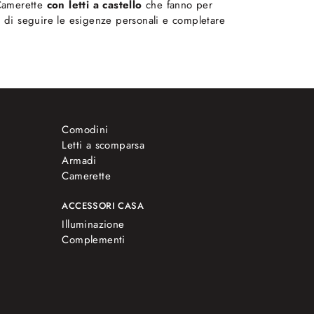
 Camerette
con letti a castello
che fanno per
ado di seguire le esigenze personali e completare
Comodini
Letti a scomparsa
Armadi
Camerette
ACCESSORI CASA
Illuminazione
Complementi