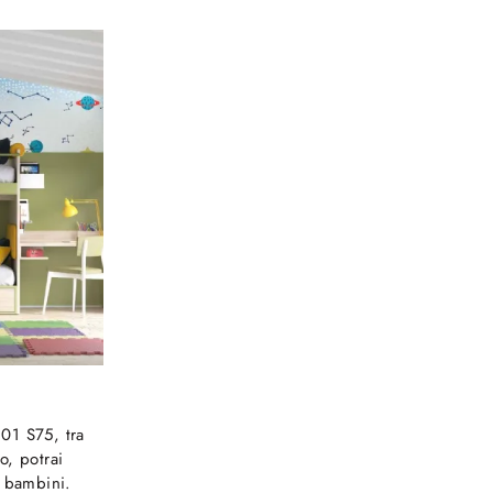
01 S75, tra
lo, potrai
r bambini.