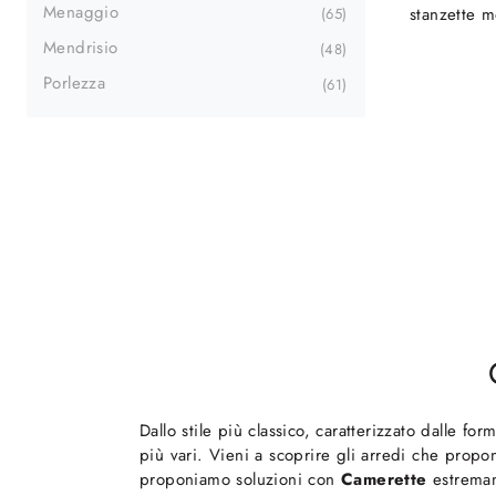
Menaggio
stanzette 
65
Mendrisio
48
Porlezza
61
Dallo stile più classico, caratterizzato dalle 
più vari. Vieni a scoprire gli arredi che propon
proponiamo soluzioni con
Camerette
estremame