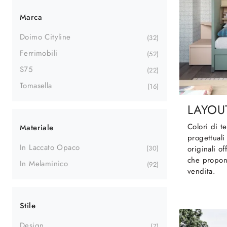
Marca
Doimo Cityline
32
Ferrimobili
52
S75
22
Tomasella
16
LAYOU
Colori di t
Materiale
progettuali
In Laccato Opaco
30
originali o
che propon
In Melaminico
92
vendita.
Stile
Design
7