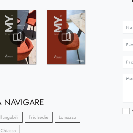
 NAVIGARE
llungabili
Friulsedie
Lomazzo
Chiasso