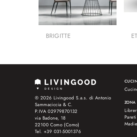
BRIGITTE
E
CUCI
Cucin
® 2026 Livingood S.a.s. di Antonio
ZONA
Sammaciccia & C.
Librer
P.IVA 02979870132
Pareti
via Badone, 18
Madi
22100 Como (Como)
Tel. +39 031-5001376