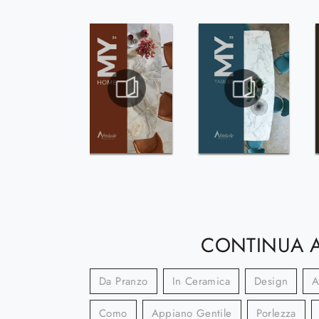
CONTINUA A
Da Pranzo
In Ceramica
Design
A
Como
Appiano Gentile
Porlezza