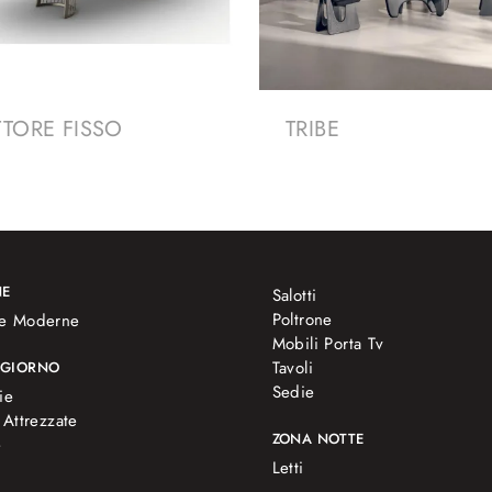
TTORE FISSO
TRIBE
NE
Salotti
Poltrone
e Moderne
Mobili Porta Tv
Tavoli
 GIORNO
Sedie
ie
 Attrezzate
ZONA NOTTE
e
Letti