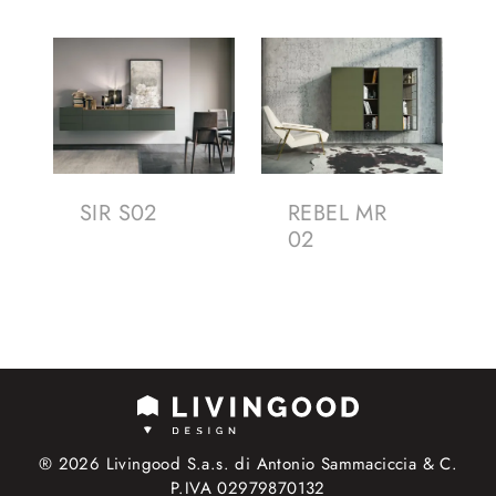
SIR S02
REBEL MR
02
® 2026 Livingood S.a.s. di Antonio Sammaciccia & C.
P.IVA 02979870132