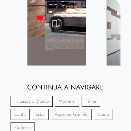
CONTINUA A NAVIGARE
In Laccato Opaco
Moderni
Fimar
Cantù
Erba
Appiano Gentile
Como
Porlezza