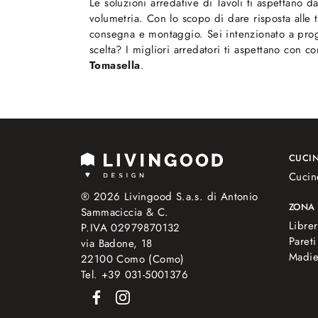
Le soluzioni arredative di Tavoli ti aspettano d
volumetria. Con lo scopo di dare risposta alle 
consegna e montaggio. Sei intenzionato a proge
scelta? I migliori arredatori ti aspettano con co
Tomasella
.
CUCI
Cucin
® 2026 Livingood S.a.s. di Antonio
ZONA
Sammaciccia & C.
Librer
P.IVA 02979870132
Pareti
via Badone, 18
Madi
22100 Como (Como)
Tel. +39 031-5001376