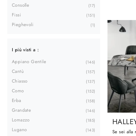
Consolle
17
Fissi
151
Pieghevoli
1
I più visti a :
Appiano Gentile
146
Cantù
157
Chiasso
137
Como
152
Erba
158
Grandate
146
HALLE
Lomazzo
185
Lugano
143
Se sei alla