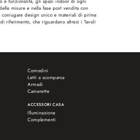
o e funzionalità, gli spazi indoor di ogni
delle misure e nella fase post vendita con
 coniugare design unico e materiali di prima
di riferimento, che riguardano altresì i Tavoli
Comodini
Letti a scomparsa
Armadi
Camerette
ACCESSORI CASA
Illuminazione
Complementi