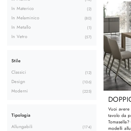
In Materico
2
In Melaminico
80
In Metallo
1
In Vetro
57
Stile
Classici
12
Design
106
Moderni
225
DOPPI
Vuoi avere 
Tipologia
tavolo da 
Tomasella? 
Allungabili
174
modelli all