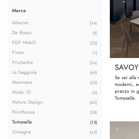
Marca
Altacom
34
De Rosso
8
FGF Mobili
22
Fimar
1
Friulsedie
54
SAVOY
La Seggiola
69
Se sei alla 
Maronese
23
moderni, ec
pranzo in g
Modo 10
6
Tomasella.
Nature Design
40
Pointhouse
28
Tomasella
13
Zamagna
45