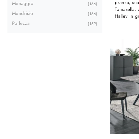
pranzo, scop
Menaggio
166
Tomasella: 
Mendrisio
166
Halley in g
Porlezza
159