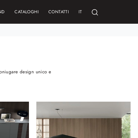
ND
CATALOGHI
CONTATTI
IT
 coniugare design unico e