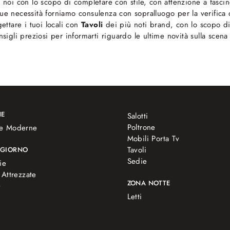
a noi con lo scopo di completare con stile, con attenzione a fascin
tue necessità forniamo consulenza con sopralluogo per la verifica 
ttare i tuoi locali con
Tavoli
dei più noti brand, con lo scopo di
nsigli preziosi per informarti riguardo le ultime novità sulla scena 
NE
Salotti
Poltrone
e Moderne
Mobili Porta Tv
Tavoli
 GIORNO
Sedie
ie
 Attrezzate
ZONA NOTTE
e
Letti