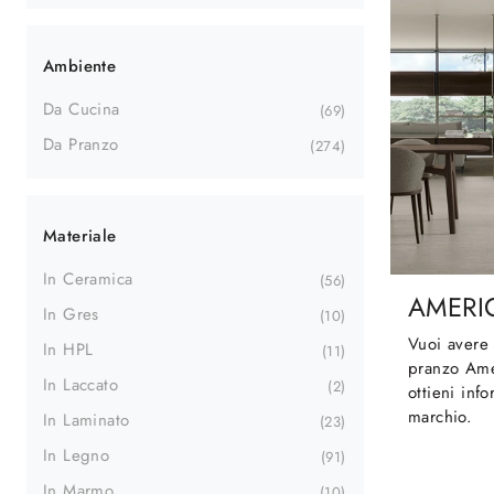
Ambiente
Da Cucina
69
Da Pranzo
274
Materiale
In Ceramica
56
AMERI
In Gres
10
Vuoi avere u
In HPL
11
pranzo Ame
In Laccato
2
ottieni info
marchio.
In Laminato
23
In Legno
91
In Marmo
10