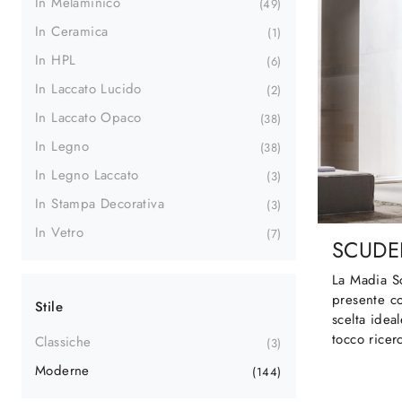
In Melaminico
49
In Ceramica
1
In HPL
6
In Laccato Lucido
2
In Laccato Opaco
38
In Legno
38
In Legno Laccato
3
In Stampa Decorativa
3
In Vetro
7
SCUDE
La Madia S
presente co
Stile
scelta idea
tocco ricerc
Classiche
3
Moderne
144