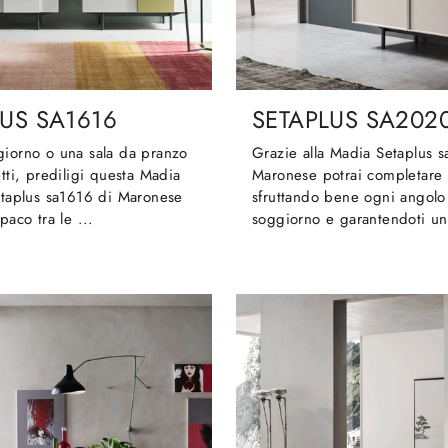
US SA1616
SETAPLUS SA202
giorno o una sala da pranzo
Grazie alla Madia Setaplus 
etti, prediligi questa Madia
Maronese potrai completare i
etaplus sa1616 di Maronese
sfruttando bene ogni angolo
paco tra le ...
soggiorno e garantendoti un