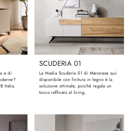
SCUDERIA 01
a e di
La Madia Scuderia 01 di Maronese qui
moderne?
disponibile con finitura in legno è la
B Italia,
soluzione ottimale, poiché regala un
tocco raffinato al living.