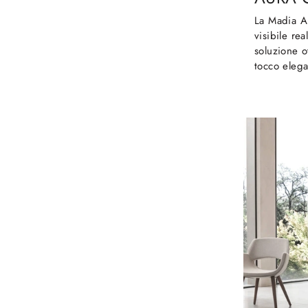
La Madia A
visibile rea
soluzione o
tocco elega