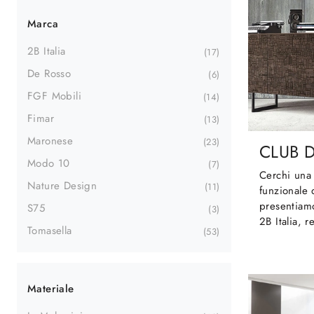
Marca
2B Italia
17
De Rosso
6
FGF Mobili
14
Fimar
13
Maronese
23
CLUB 
Modo 10
7
Cerchi una
Nature Design
11
funzionale 
presentiam
S75
3
2B Italia, r
Tomasella
53
Materiale