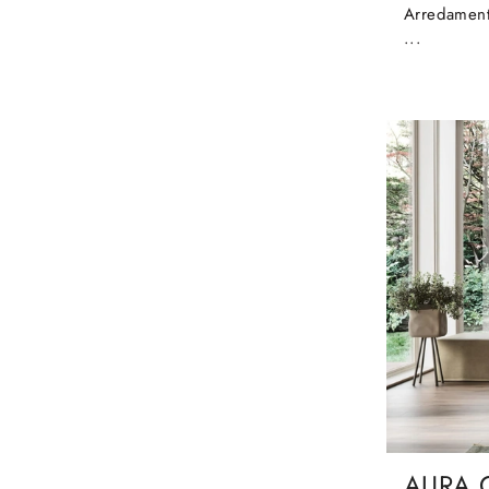
Arredament
...
AURA 