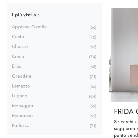
I più visti a :
Appiano Gentile
66
Cantù
72
Chiasso
65
Como
74
Erba
63
Grandate
71
Lomazzo
65
Lugano
64
Menaggio
59
FRIDA 
Mendrisio
65
Se cerchi 
Porlezza
71
soggiorno s
punto vendi