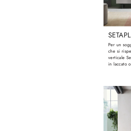
SETAPL
Per un sog
che si risp
verticale S
in laccato o