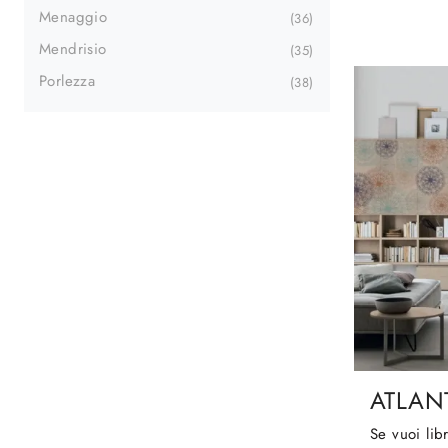
Menaggio
36
Mendrisio
35
Porlezza
38
ATLANT
Se vuoi lib