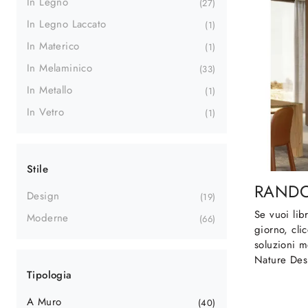
In Legno
27
In Legno Laccato
1
In Materico
1
In Melaminico
33
In Metallo
1
In Vetro
1
Stile
RAND
Design
19
Se vuoi lib
Moderne
66
giorno, cli
soluzioni 
Nature Desi
Tipologia
A Muro
40