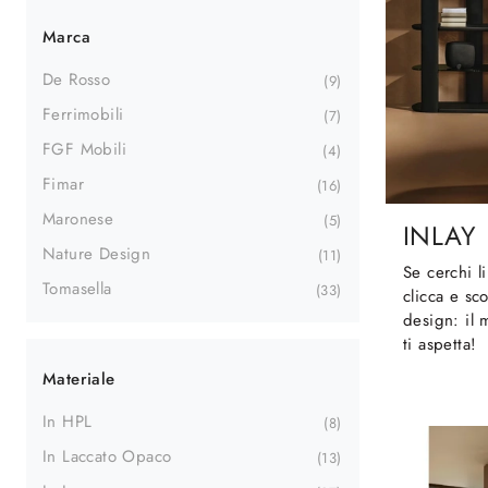
Marca
De Rosso
9
Ferrimobili
7
FGF Mobili
4
Fimar
16
Maronese
5
INLAY
Nature Design
11
Se cerchi l
Tomasella
33
clicca e sco
design: il 
ti aspetta!
Materiale
In HPL
8
In Laccato Opaco
13