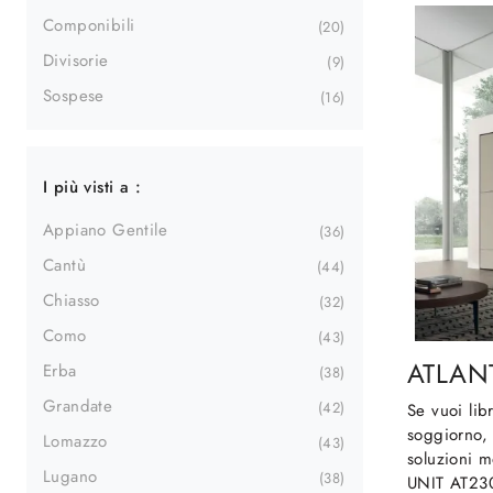
Componibili
20
Divisorie
9
Sospese
16
I più visti a :
Appiano Gentile
36
Cantù
44
Chiasso
32
Como
43
ATLAN
Erba
38
Grandate
42
Se vuoi lib
soggiorno, 
Lomazzo
43
soluzioni m
Lugano
38
UNIT AT230