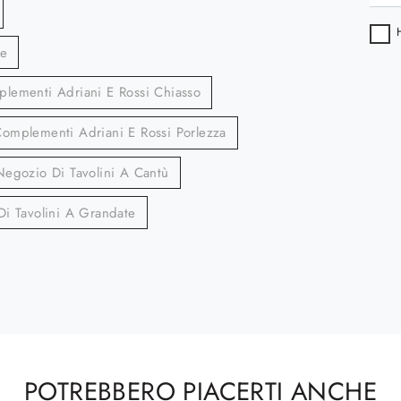
le
lementi Adriani E Rossi Chiasso
omplementi Adriani E Rossi Porlezza
Negozio Di Tavolini A Cantù
i Tavolini A Grandate
POTREBBERO PIACERTI ANCHE