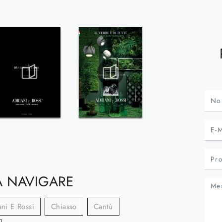
 NAVIGARE
ani E Rossi
Chiasso
Cantù