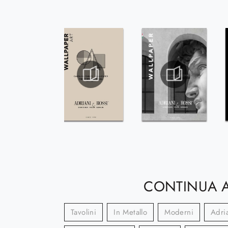
CONTINUA A
Tavolini
In Metallo
Moderni
Adri