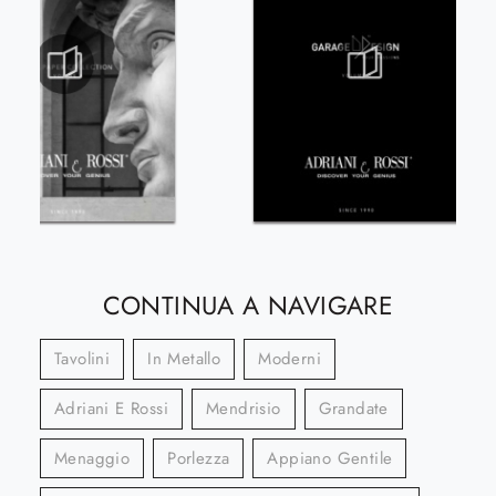
CONTINUA A NAVIGARE
Tavolini
In Metallo
Moderni
Adriani E Rossi
Mendrisio
Grandate
Menaggio
Porlezza
Appiano Gentile