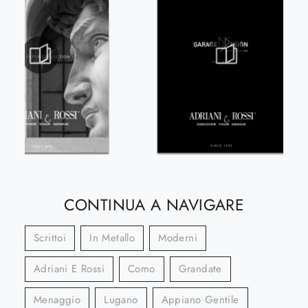
CONTINUA A NAVIGARE
Scrittoi
In Metallo
Moderni
Adriani E Rossi
Como
Grandate
Menaggio
Lugano
Appiano Gentile