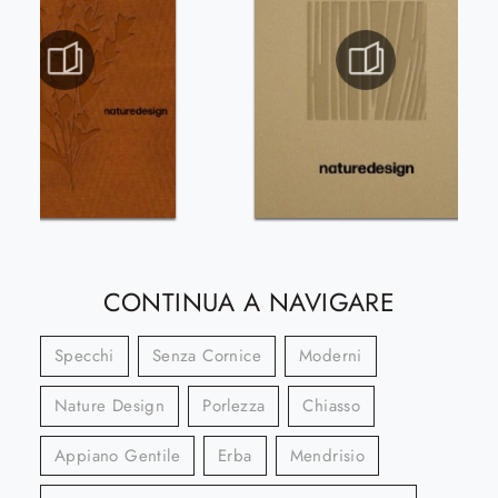
CONTINUA A NAVIGARE
Specchi
Senza Cornice
Moderni
Nature Design
Porlezza
Chiasso
Appiano Gentile
Erba
Mendrisio