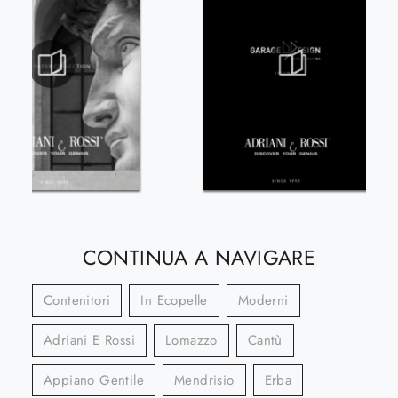
CONTINUA A NAVIGARE
Contenitori
In Ecopelle
Moderni
Adriani E Rossi
Lomazzo
Cantù
Appiano Gentile
Mendrisio
Erba