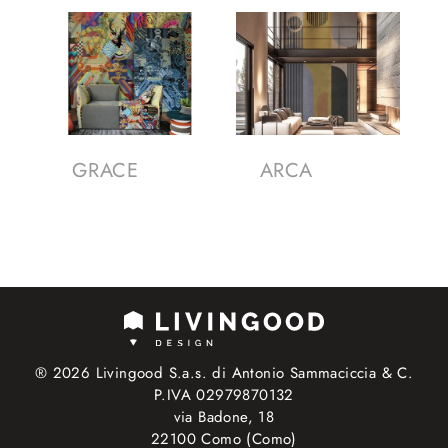
GRACE
ARCA
® 2026 Livingood S.a.s. di Antonio Sammaciccia & C.
P.IVA 02979870132
via Badone, 18
22100 Como (Como)