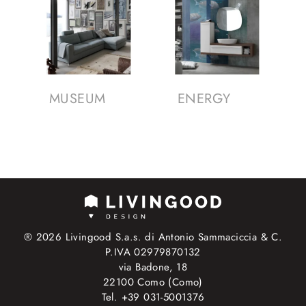
MUSEUM
ENERGY
® 2026 Livingood S.a.s. di Antonio Sammaciccia & C.
P.IVA 02979870132
via Badone, 18
22100 Como (Como)
Tel. +39 031-5001376