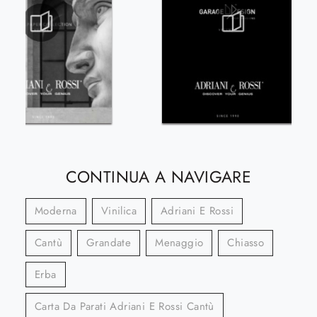
CONTINUA A NAVIGARE
Moderna
Vinilica
Adriani E Rossi
Cantù
Grandate
Menaggio
Chiasso
Erba
Carta Da Parati Adriani E Rossi Cantù